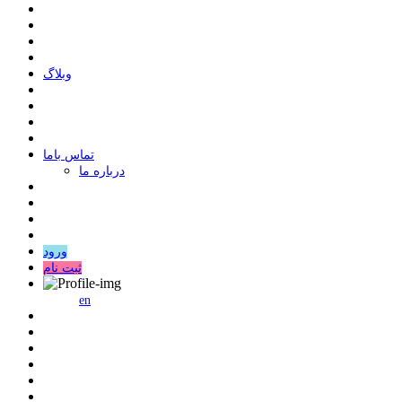
وبلاگ
ﺗﻤﺎﺱ ﺑﺎﻣﺎ
درباره ما
ورود
ثبت نام
en