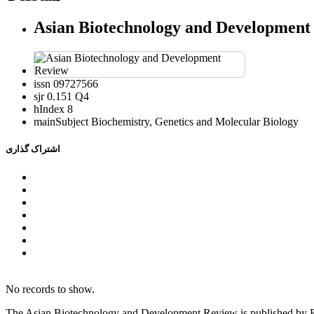
Asian Biotechnology and Development
issn
09727566
sjr
0.151 Q4
hIndex
8
mainSubject
Biochemistry, Genetics and Molecular Biology
اشتراک گذاری
No records to show.
The Asian Biotechnology and Development Review is published by RIS