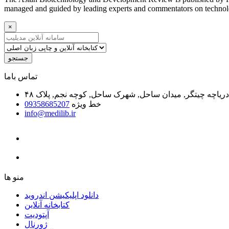
managed and guided by leading experts and commentators on technol
×
جستجو
ﺗﻤﺎﺱ ﺑﺎﻣﺎ
یاچه چیتگر, میدان ساحل, شهرک ساحل, کوچه نجم, پلاک ۴۸
خط ویژه
09358685207
info@medilib.ir
ﻣﻨﻮ ﻫﺎ
دانلود اپلیکیشن اندروید
ﮐﺘﺎﺑﺨﺎﻧﻪ ﺁﻧﻼﯾﻦ
ﺁﭘﺘﻮﺩﯾﺖ
ﮊﻭﺭﻧﺎﻝ