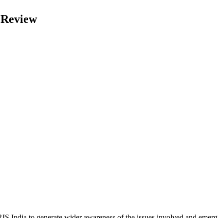
 Review
 India to generate wider awareness of the issues involved and emerg