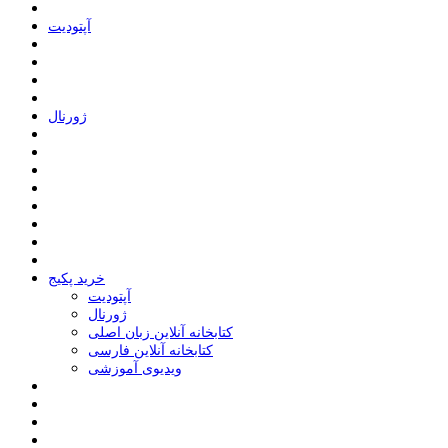
ﺁﭘﺘﻮﺩﯾﺖ
ﮊﻭﺭﻧﺎﻝ
خرید پکیج
ﺁﭘﺘﻮﺩﯾﺖ
ﮊﻭﺭﻧﺎﻝ
کتابخانه آنلاین زبان اصلی
کتابخانه آنلاین فارسی
ویدیوی آموزشی