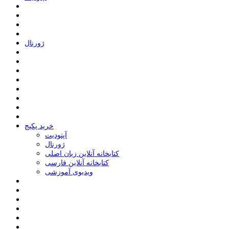
ﮊﻭﺭﻧﺎﻝ
خرید پکیج
ﺁﭘﺘﻮﺩﯾﺖ
ﮊﻭﺭﻧﺎﻝ
کتابخانه آنلاین زبان اصلی
کتابخانه آنلاین فارسی
ویدیوی آموزشی