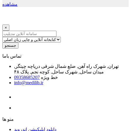
مشاهده
×
جستجو
ﺗﻤﺎﺱ ﺑﺎﻣﺎ
تهران, شهرک راه آهن, ضلع شمال شرقی دریاچه چیتگر,
میدان ساحل, شهرک ساحل, کوچه نجم, پلاک ۴۸
خط ویژه
09358685207
info@medilib.ir
ﻣﻨﻮ ﻫﺎ
دانلود اپلیکیشن اندروید