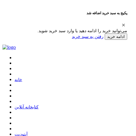
پکیج به سبد خرید اضافه شد
می‌توانید خرید را ادامه دهید یا وارد سبد خرید شوید.
رفتن به سبد خرید
ادامه خرید
ﺧﺎﻧﻪ
ﮐﺘﺎﺑﺨﺎﻧﻪ ﺁﻧﻼﯾﻦ
ﺁﭘﺘﻮﺩﯾﺖ