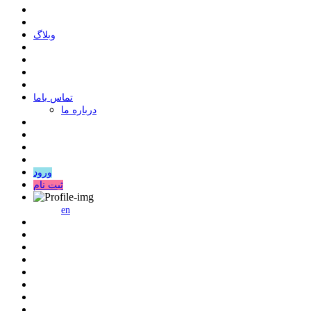
وبلاگ
ﺗﻤﺎﺱ ﺑﺎﻣﺎ
درباره ما
ورود
ثبت نام
en