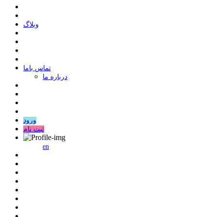
وبلاگ
ﺗﻤﺎﺱ ﺑﺎﻣﺎ
درباره ما
ورود
ثبت نام
en