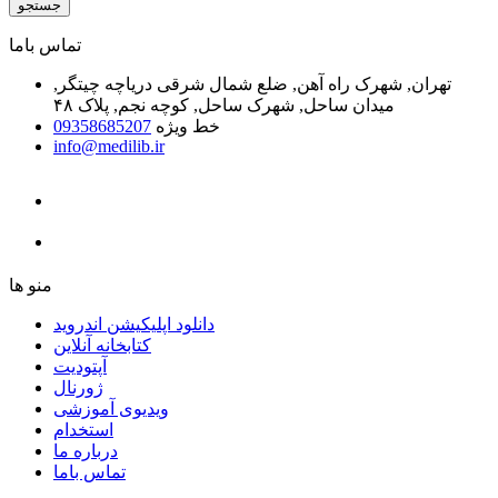
جستجو
ﺗﻤﺎﺱ ﺑﺎﻣﺎ
تهران, شهرک راه آهن, ضلع شمال شرقی دریاچه چیتگر,
میدان ساحل, شهرک ساحل, کوچه نجم, پلاک ۴۸
خط ویژه
09358685207
info@medilib.ir
ﻣﻨﻮ ﻫﺎ
دانلود اپلیکیشن اندروید
ﮐﺘﺎﺑﺨﺎﻧﻪ ﺁﻧﻼﯾﻦ
ﺁﭘﺘﻮﺩﯾﺖ
ﮊﻭﺭﻧﺎﻝ
ویدیوی آموزشی
استخدام
درباره ما
ﺗﻤﺎﺱ ﺑﺎﻣﺎ