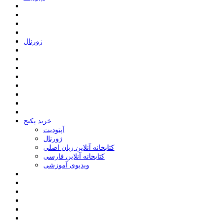
ﮊﻭﺭﻧﺎﻝ
خرید پکیج
ﺁﭘﺘﻮﺩﯾﺖ
ﮊﻭﺭﻧﺎﻝ
کتابخانه آنلاین زبان اصلی
کتابخانه آنلاین فارسی
ویدیوی آموزشی