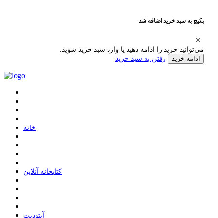
پکیج به سبد خرید اضافه شد
می‌توانید خرید را ادامه دهید یا وارد سبد خرید شوید.
رفتن به سبد خرید
ادامه خرید
ﺧﺎﻧﻪ
ﮐﺘﺎﺑﺨﺎﻧﻪ ﺁﻧﻼﯾﻦ
ﺁﭘﺘﻮﺩﯾﺖ