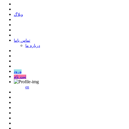
وبلاگ
ﺗﻤﺎﺱ ﺑﺎﻣﺎ
درباره ما
ورود
ثبت نام
en