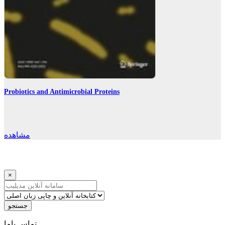
Probiotics and Antimicrobial Proteins
مشاهده
×
جستجو
ﺗﻤﺎﺱ ﺑﺎﻣﺎ