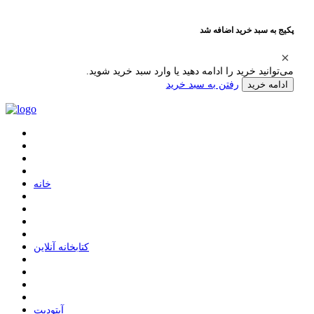
پکیج به سبد خرید اضافه شد
می‌توانید خرید را ادامه دهید یا وارد سبد خرید شوید.
رفتن به سبد خرید
ادامه خرید
ﺧﺎﻧﻪ
ﮐﺘﺎﺑﺨﺎﻧﻪ ﺁﻧﻼﯾﻦ
ﺁﭘﺘﻮﺩﯾﺖ