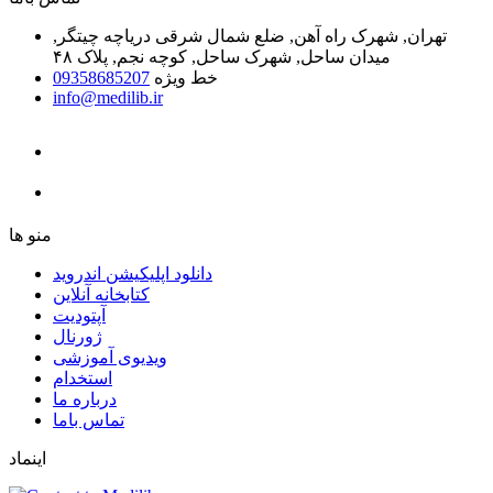
تهران, شهرک راه آهن, ضلع شمال شرقی دریاچه چیتگر,
میدان ساحل, شهرک ساحل, کوچه نجم, پلاک ۴۸
خط ویژه
09358685207
info@medilib.ir
ﻣﻨﻮ ﻫﺎ
دانلود اپلیکیشن اندروید
ﮐﺘﺎﺑﺨﺎﻧﻪ ﺁﻧﻼﯾﻦ
ﺁﭘﺘﻮﺩﯾﺖ
ﮊﻭﺭﻧﺎﻝ
ویدیوی آموزشی
استخدام
درباره ما
ﺗﻤﺎﺱ ﺑﺎﻣﺎ
اینماد