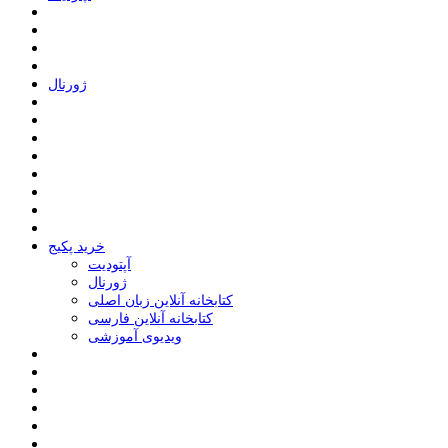
ﮊﻭﺭﻧﺎﻝ
خرید پکیج
ﺁﭘﺘﻮﺩﯾﺖ
ﮊﻭﺭﻧﺎﻝ
کتابخانه آنلاین زبان اصلی
کتابخانه آنلاین فارسی
ویدیوی آموزشی