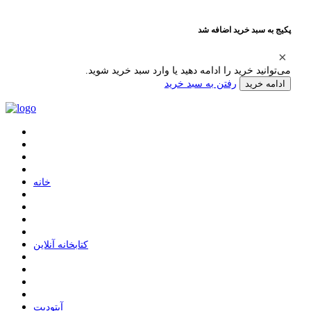
پکیج به سبد خرید اضافه شد
می‌توانید خرید را ادامه دهید یا وارد سبد خرید شوید.
رفتن به سبد خرید
ادامه خرید
ﺧﺎﻧﻪ
ﮐﺘﺎﺑﺨﺎﻧﻪ ﺁﻧﻼﯾﻦ
ﺁﭘﺘﻮﺩﯾﺖ