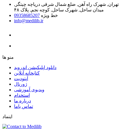
تهران, شهرک راه آهن, ضلع شمال شرقی دریاچه چیتگر,
میدان ساحل, شهرک ساحل, کوچه نجم, پلاک ۴۸
خط ویژه
09358685207
info@medilib.ir
ﻣﻨﻮ ﻫﺎ
دانلود اپلیکیشن اندروید
ﮐﺘﺎﺑﺨﺎﻧﻪ ﺁﻧﻼﯾﻦ
ﺁﭘﺘﻮﺩﯾﺖ
ﮊﻭﺭﻧﺎﻝ
ویدیوی آموزشی
استخدام
درباره ما
ﺗﻤﺎﺱ ﺑﺎﻣﺎ
اینماد