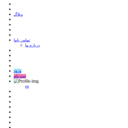
وبلاگ
ﺗﻤﺎﺱ ﺑﺎﻣﺎ
درباره ما
ورود
ثبت نام
en