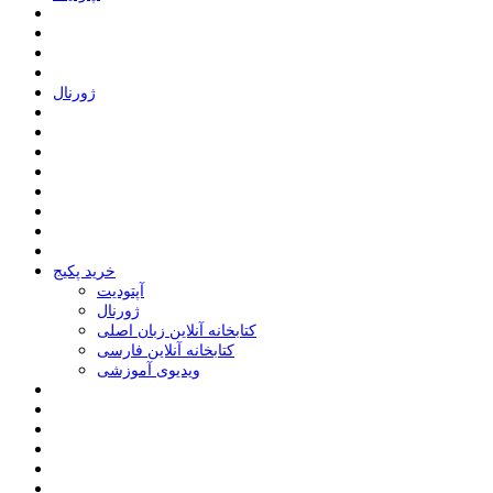
ﮊﻭﺭﻧﺎﻝ
خرید پکیج
ﺁﭘﺘﻮﺩﯾﺖ
ﮊﻭﺭﻧﺎﻝ
کتابخانه آنلاین زبان اصلی
کتابخانه آنلاین فارسی
ویدیوی آموزشی