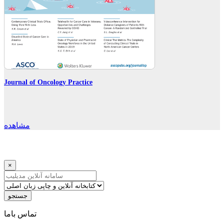
Journal of Oncology Practice
مشاهده
×
جستجو
ﺗﻤﺎﺱ ﺑﺎﻣﺎ