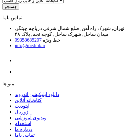
جستجو
ﺗﻤﺎﺱ ﺑﺎﻣﺎ
تهران, شهرک راه آهن, ضلع شمال شرقی دریاچه چیتگر,
میدان ساحل, شهرک ساحل, کوچه نجم, پلاک ۴۸
خط ویژه
09358685207
info@medilib.ir
ﻣﻨﻮ ﻫﺎ
دانلود اپلیکیشن اندروید
ﮐﺘﺎﺑﺨﺎﻧﻪ ﺁﻧﻼﯾﻦ
ﺁﭘﺘﻮﺩﯾﺖ
ﮊﻭﺭﻧﺎﻝ
ویدیوی آموزشی
استخدام
درباره ما
ﺗﻤﺎﺱ ﺑﺎﻣﺎ