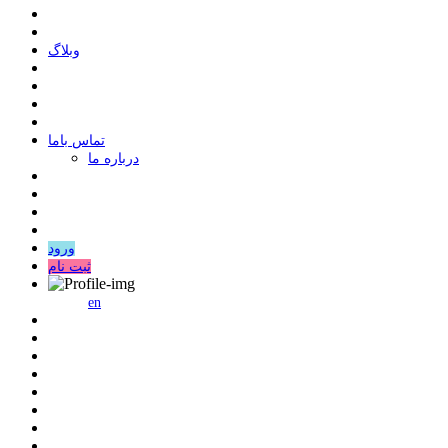
وبلاگ
ﺗﻤﺎﺱ ﺑﺎﻣﺎ
درباره ما
ورود
ثبت نام
en