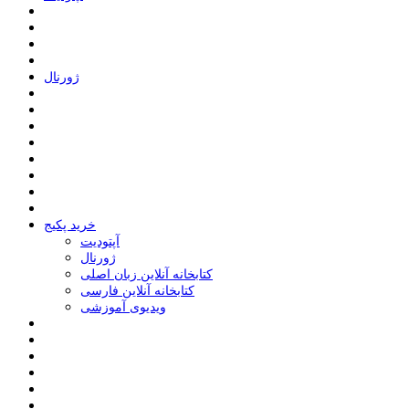
ﮊﻭﺭﻧﺎﻝ
خرید پکیج
ﺁﭘﺘﻮﺩﯾﺖ
ﮊﻭﺭﻧﺎﻝ
کتابخانه آنلاین زبان اصلی
کتابخانه آنلاین فارسی
ویدیوی آموزشی