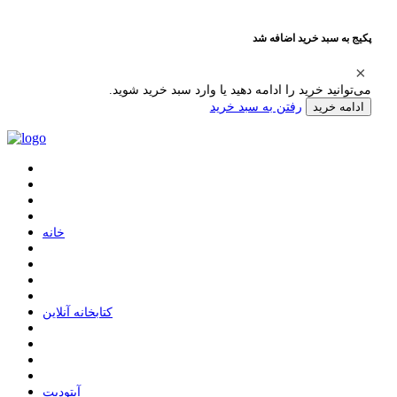
پکیج به سبد خرید اضافه شد
می‌توانید خرید را ادامه دهید یا وارد سبد خرید شوید.
رفتن به سبد خرید
ادامه خرید
ﺧﺎﻧﻪ
ﮐﺘﺎﺑﺨﺎﻧﻪ ﺁﻧﻼﯾﻦ
ﺁﭘﺘﻮﺩﯾﺖ