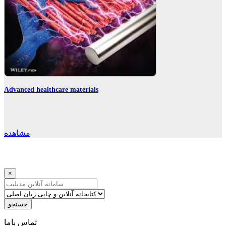
Advanced healthcare materials
مشاهده
×
جستجو
ﺗﻤﺎﺱ ﺑﺎﻣﺎ