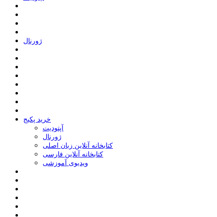
ﮊﻭﺭﻧﺎﻝ
خرید پکیج
ﺁﭘﺘﻮﺩﯾﺖ
ﮊﻭﺭﻧﺎﻝ
کتابخانه آنلاین زبان اصلی
کتابخانه آنلاین فارسی
ویدیوی آموزشی