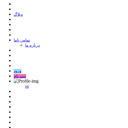
وبلاگ
ﺗﻤﺎﺱ ﺑﺎﻣﺎ
درباره ما
ورود
ثبت نام
en