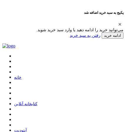
پکیج به سبد خرید اضافه شد
می‌توانید خرید را ادامه دهید یا وارد سبد خرید شوید.
رفتن به سبد خرید
ادامه خرید
ﺧﺎﻧﻪ
ﮐﺘﺎﺑﺨﺎﻧﻪ ﺁﻧﻼﯾﻦ
ﺁﭘﺘﻮﺩﯾﺖ