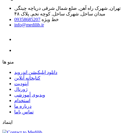
تهران, شهرک راه آهن, ضلع شمال شرقی دریاچه چیتگر,
میدان ساحل, شهرک ساحل, کوچه نجم, پلاک ۴۸
خط ویژه
09358685207
info@medilib.ir
ﻣﻨﻮ ﻫﺎ
دانلود اپلیکیشن اندروید
ﮐﺘﺎﺑﺨﺎﻧﻪ ﺁﻧﻼﯾﻦ
ﺁﭘﺘﻮﺩﯾﺖ
ﮊﻭﺭﻧﺎﻝ
ویدیوی آموزشی
استخدام
درباره ما
ﺗﻤﺎﺱ ﺑﺎﻣﺎ
اینماد