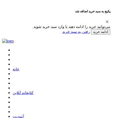
پکیج به سبد خرید اضافه شد
می‌توانید خرید را ادامه دهید یا وارد سبد خرید شوید.
رفتن به سبد خرید
ادامه خرید
ﺧﺎﻧﻪ
ﮐﺘﺎﺑﺨﺎﻧﻪ ﺁﻧﻼﯾﻦ
ﺁﭘﺘﻮﺩﯾﺖ