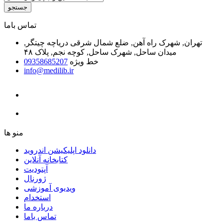
جستجو
ﺗﻤﺎﺱ ﺑﺎﻣﺎ
تهران, شهرک راه آهن, ضلع شمال شرقی دریاچه چیتگر,
میدان ساحل, شهرک ساحل, کوچه نجم, پلاک ۴۸
خط ویژه
09358685207
info@medilib.ir
ﻣﻨﻮ ﻫﺎ
دانلود اپلیکیشن اندروید
ﮐﺘﺎﺑﺨﺎﻧﻪ ﺁﻧﻼﯾﻦ
ﺁﭘﺘﻮﺩﯾﺖ
ﮊﻭﺭﻧﺎﻝ
ویدیوی آموزشی
استخدام
درباره ما
ﺗﻤﺎﺱ ﺑﺎﻣﺎ