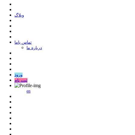
وبلاگ
ﺗﻤﺎﺱ ﺑﺎﻣﺎ
درباره ما
ورود
ثبت نام
en