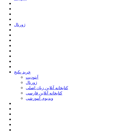
ﮊﻭﺭﻧﺎﻝ
خرید پکیج
ﺁﭘﺘﻮﺩﯾﺖ
ﮊﻭﺭﻧﺎﻝ
کتابخانه آنلاین زبان اصلی
کتابخانه آنلاین فارسی
ویدیوی آموزشی